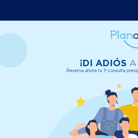
Pasar
al
contenido
principal
¡DI ADIÓS
A
Reserva ahora tu 1ª consulta preo