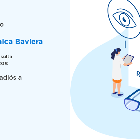
do
nica Baviera
nsulta
20€
.
adiós a