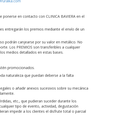
@ruralka.com
ede ponerse en contacto con CLINICA BAVIERA en el
 les entregarán los premios mediante el envío de un
aso podrán canjearse por su valor en metálico. No
orte.
Los PREMIOS son transferibles a cualquier
los medios detallados en estas bases.
 estén promocionados.
oda naturaleza que puedan deberse a la falta
 legales o añadir anexos sucesivos sobre su mecánica
idamente.
didas, etc., que pudieran suceder durante los
cualquier tipo de evento, actividad, degustación
n impedir a los clientes el disfrute total o parcial