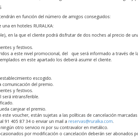
S
btendrán en función del número de amigos conseguidos:
e una en hoteles RURALKA:
), en la que el cliente podrá disfrutar de dos noches al precio de un
entes y festivos.
eridos a este nivel promocional, del que será informado a través de 
templados en este apartado los deberá asumir el cliente.
l establecimiento escogido.
la comunicación del premio.
entes y festivos.
l será intransferible.
ficado.
pueda canjear el premio.
n este voucher, están sujetas a las políticas de cancelación marcadas
r al 91 405 87 34 o enviar un mail a
reservas@ruralka.com
.
ingún otro servicio ni por su contravalor en metálico.
os ocasionados por modificación o cancelación deberán ser abonados