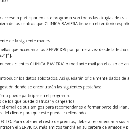
uito.
 acceso a participar en este programa son todas las cirugías de tras
iera de los centros que CLINICA BAVIERA tiene en el territorio españo
ente de la siguiente manera:
quellos que accedan a los SERVICIOS por primera vez desde la fecha d
201[*].
de nuevos clientes CLINICA BAVIERA) o mediante mail (en el caso de a
 introducir los datos solicitados. Así quedarán oficialmente dados de 
estión donde se encontrarán las siguientes pestañas:
cómo puede participar en el programa.
 de los que puede disfrutar y canjearlos.
r el email de sus amigos para recomendarles a formar parte del Pla
s del cliente para que este pueda ir rellenando.
DIRECTO. Para obtener el resto de premios, deberá recomendar a sus
traten el SERVICIO, más amigos tendrá en su cartera de amigos y po