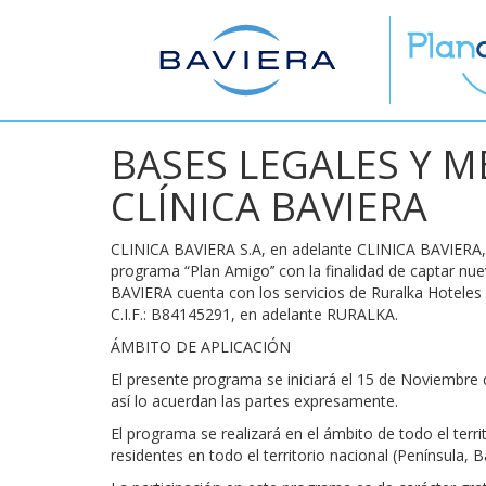
Pasar
al
contenido
principal
BASES LEGALES Y 
CLÍNICA BAVIERA
CLINICA BAVIERA S.A
,
en adelante
CLINICA BAVIERA
programa
“Plan Amigo’’
con la finalidad de captar nu
BAVIERA cuenta
con los servicios de Ruralka Hoteles 
C.I.F.: B84145291, en adelante
RURALKA
.
ÁMBITO DE APLICACIÓN
El presente programa se iniciará el
15 de Noviembre 
así lo acuerdan las partes expresamente.
El programa se realizará en el ámbito de todo el terri
residentes en todo el territorio nacional
(Península, B