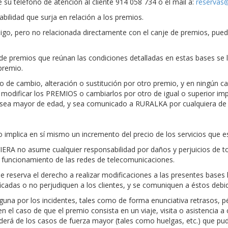
u teléfono de atención al cliente 914 058 734 o el mail a:
reservas
ilidad que surja en relación a los premios.
migo, pero no relacionada directamente con el canje de premios, pu
os de premios que reúnan las condiciones detalladas en estas bases se
premio.
 de cambio, alteración o sustitución por otro premio, y en ningún c
modificar los PREMIOS o cambiarlos por otro de igual o superior imp
e sea mayor de edad, y sea comunicado a RURALKA por cualquiera de 
o implica en sí mismo un incremento del precio de los servicios que
VIERA no asume cualquier responsabilidad por daños y perjuicios de t
l funcionamiento de las redes de telecomunicaciones.
 reserva el derecho a realizar modificaciones a las presentes bases
icadas o no perjudiquen a los clientes, y se comuniquen a éstos deb
na por los incidentes, tales como de forma enunciativa retrasos, pér
n el caso de que el premio consista en un viaje, visita o asistencia a 
 de los casos de fuerza mayor (tales como huelgas, etc.) que pudiera