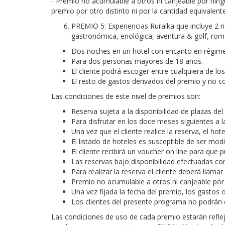
- Premio no acumulable a otros ni canjeable por ningú
premio por otro distinto ni por la cantidad equivalen
PREMIO 5:
Experiencias Ruralka que incluye 2 
gastronómica, enológica, aventura & golf, román
Dos noches en un hotel con encanto en régime
Para dos personas mayores de 18 años.
El cliente podrá escoger entre cualquiera de lo
El resto de gastos derivados del premio y no c
Las condiciones de este nivel de premios son:
Reserva sujeta a la disponibilidad de plazas de
Para disfrutar en los doce meses siguientes a 
Una vez que el cliente realice la reserva, el hote
El listado de hoteles es susceptible de ser modi
El cliente recibirá un voucher on line para que 
Las reservas bajo disponibilidad efectuadas co
Para realizar la reserva el cliente deberá llama
Premio no acumulable a otros ni canjeable por n
Una vez fijada la fecha del premio, los gast
Los clientes del presente programa no podrán c
Las condiciones de uso de cada premio estarán refleja