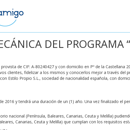
MECÁNICA DEL PROGRAMA 
, provista de CIF:
A-80240427
y con domicilio
en Pº de la Castellana 2
evos clientes, fidelizar a los mismos y conocerlos mejor a través del
con Estilo Propio S.L., sociedad de nacionalidad española, con domic
de 2016
y tendrá una duración de un (1) año. Una vez finalizado el p
torio nacional
(Península, Baleares, Canarias, Ceuta y Melilla)
pudiendo
aleares, Canarias, Ceuta y Melilla)
que cumplan con los requisitos est