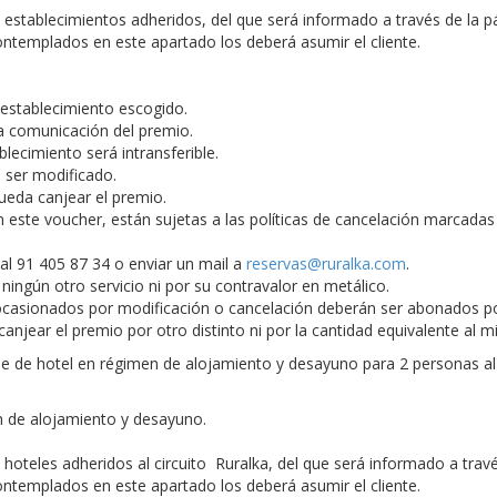
os establecimientos adheridos, del que será informado a través de la 
ontemplados en este apartado los deberá asumir el cliente.
l establecimiento escogido.
la comunicación del premio.
ablecimiento será intransferible.
e ser modificado.
pueda canjear el premio.
n este voucher, están sujetas a las políticas de cancelación marcada
r al 91 405 87 34 o enviar un mail a
reservas@ruralka.com
.
ingún otro servicio ni por su contravalor en metálico.
os ocasionados por modificación o cancelación deberán ser abonados
anjear el premio por otro distinto ni por la cantidad equivalente al 
e de hotel en régimen de alojamiento y desayuno para 2 personas al c
 de alojamiento y desayuno.
s hoteles adheridos al circuito Ruralka, del que será informado a tra
ontemplados en este apartado los deberá asumir el cliente.